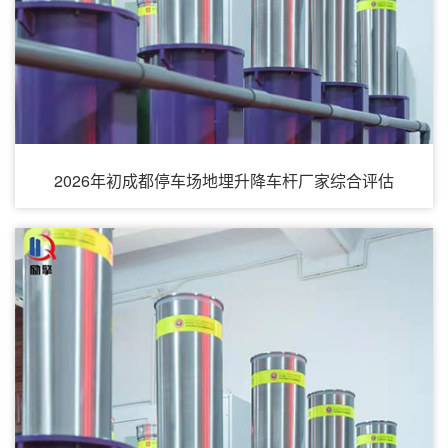
2026年初成都停车场地埋升降车杆厂家综合评估