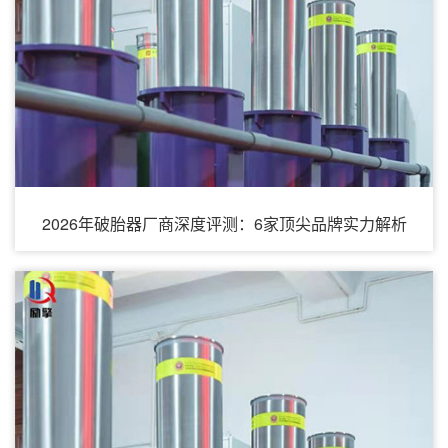
2026年破胎器厂商深度评测：6家顶尖品牌实力解析