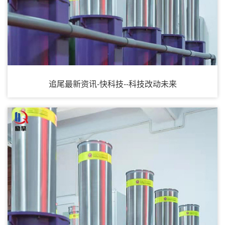
追尾最新资讯-快科技--科技改动未来