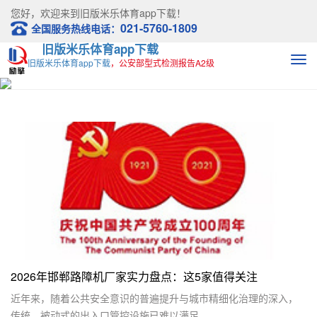
您好，欢迎来到
旧版米乐体育app下载！
021-5760-1809
全国服务热线电话：
旧版米乐体育app下载
旧版米乐体育app下载
，公安部型式检测报告A2级
2026年邯郸路障机厂家实力盘点：这5家值得关注
近年来，随着公共安全意识的普遍提升与城市精细化治理的深入，
传统、被动式的出入口管控设施已难以满足