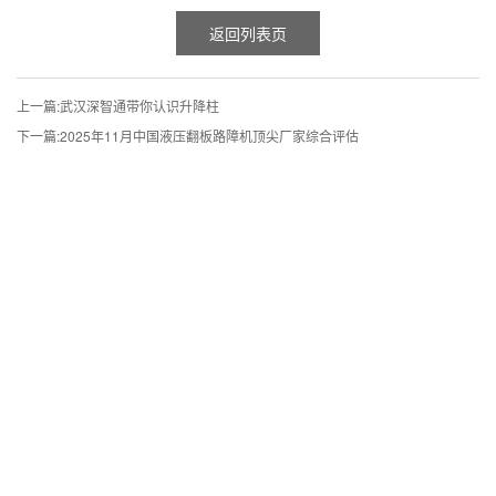
返回列表页
上一篇:
武汉深智通带你认识升降柱
下一篇:
2025年11月中国液压翻板路障机顶尖厂家综合评估