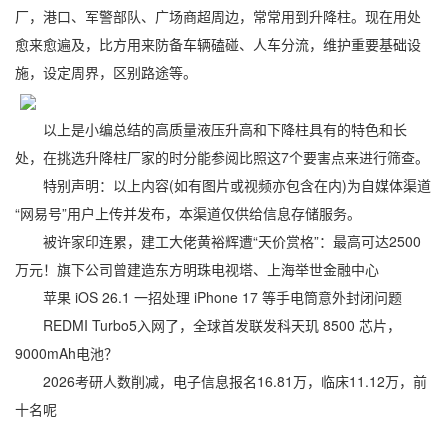
厂，港口、军警部队、广场商超周边，常常用到升降柱。现在用处
愈来愈遍及，比方用来防备车辆磕碰、人车分流，维护重要基础设
施，设定周界，区别路途等。
以上是小编总结的高质量液压升高和下降柱具有的特色和长
处，在挑选升降柱厂家的时分能参阅比照这7个要害点来进行筛查。
特别声明：以上内容(如有图片或视频亦包含在内)为自媒体渠道
“网易号”用户上传并发布，本渠道仅供给信息存储服务。
被许家印连累，建工大佬黄裕辉遭“天价赏格”：最高可达2500
万元！旗下公司曾建造东方明珠电视塔、上海举世金融中心
苹果 iOS 26.1 一招处理 iPhone 17 等手电筒意外封闭问题
REDMI Turbo5入网了，全球首发联发科天玑 8500 芯片，
9000mAh电池？
2026考研人数削减，电子信息报名16.81万，临床11.12万，前
十名呢