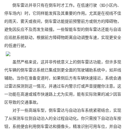
倒车雷达并非只有在倒车时才工作。在低速行驶（如小区内、
停车场内）时，它同样能发挥及其重要的作用。尤其是在视线不佳
的雨天、雾天或夜间，倒车雷达能提前预警前方或侧方的障碍物，
避免因反应不及而发生碰撞。一些智能车型的倒车雷达还能与自适
应巡航系统联动，根据前方障碍物距离自动调整车速，实现更安全
的低速行驶。
虽然严格来说，这并非传统意义上的倒车雷达功能，但许多现
代车辆的倒车雷达系统已集成到更全面的驾驶辅助系统中，如并线
辅助。当你在准备变道时，如果侧后方有车辆快速接近，系统会通
过雷达探测到这一情况，并通过车内警示灯或声音提醒你注意。这
一功能在高速或城市快速路上尤为实用，能有实际效果的减少因盲
区导致的交通事故。
对于一些高端车型，倒车雷达与自动泊车系统紧密结合，实现
了从探测车位到自动泊入的全过程自动化。你只需按下自动泊车按
钮，系统便会利用倒车雷达和摄像头，精准识别可用车位，并自动