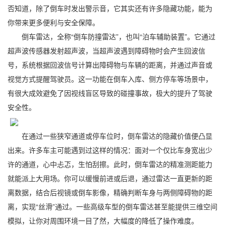
否知道，除了倒车时发出警示音，它其实还有许多隐藏功能，能为
你带来更多便利与安全保障。
倒车雷达，全称“倒车防撞雷达”，也叫“泊车辅助装置”。它通过
超声波传感器发射超声波，当超声波遇到障碍物时会产生回波信
号，系统根据回波信号计算出障碍物与车辆的距离，并通过声音或
视觉方式提醒驾驶员。这一功能在倒车入库、侧方停车等场景中，
有很大成效避免了因视线盲区导致的碰撞事故，极大的提升了驾驶
安全性。
在通过一些狭窄通道或停车位时，倒车雷达的隐藏价值便凸显
出来。许多车主可能遇到过这样的情况：面对一个仅比车身宽出少
许的通道，心中忐忑，生怕刮擦。此时，倒车雷达的精准测距能力
就能派上大用场。你可以缓慢前进或后退，通过雷达一直更新的距
离数据，结合后视镜或倒车影像，精确判断车身与两侧障碍物的距
离，实现“丝滑”通过。一些高级车型的倒车雷达甚至能提供三维空间
模拟，让你对周围环境一目了然，大幅度的降低了操作难度。