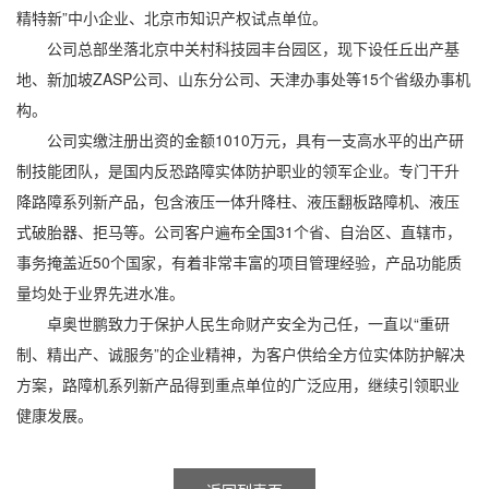
精特新”中小企业、北京市知识产权试点单位。
公司总部坐落北京中关村科技园丰台园区，现下设任丘出产基
地、新加坡ZASP公司、山东分公司、天津办事处等15个省级办事机
构。
公司实缴注册出资的金额1010万元，具有一支高水平的出产研
制技能团队，是国内反恐路障实体防护职业的领军企业。专门干升
降路障系列新产品，包含液压一体升降柱、液压翻板路障机、液压
式破胎器、拒马等。公司客户遍布全国31个省、自治区、直辖市，
事务掩盖近50个国家，有着非常丰富的项目管理经验，产品功能质
量均处于业界先进水准。
卓奥世鹏致力于保护人民生命财产安全为己任，一直以“重研
制、精出产、诚服务”的企业精神，为客户供给全方位实体防护解决
方案，路障机系列新产品得到重点单位的广泛应用，继续引领职业
健康发展。